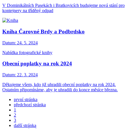
V Dominikálních Pasekách i Bratkovicích budujeme nová stání pro
kontejnery na tříděný odpad
Kniha Čarovné Brdy a Podbrdsko
Datum:
24. 5. 2024
Nabídka fotografické knihy
Obecní poplatky na rok 2024
Datum:
22. 3. 2024
Děkujeme všem, kdo již uhradili obecní poplatky na rok 2024.
Ostatním připomínáme, aby je uhradili do konce měsíce března.
první stránka
předchozí stránka
1
2
3
další stránka