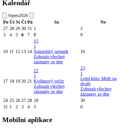
Kalendář
Srpen
2026
Po
Út
St
Čt
Pá
So
Ne
27
28
29
30
31
1
2
3
4
5
6
7
8
9
15
1
10
11
12
13
14
Sousedský jarmark
16
Zobrazit všechny
záznamy ze dne
23
22
1
1
Letní kino: Moře na
17
18
19
20
21
Květinový večer
dvoře
Zobrazit všechny
Zobrazit všechny
záznamy ze dne
záznamy ze dne
24
25
26
27
28
29
30
31
1
2
3
4
5
6
Mobilní aplikace