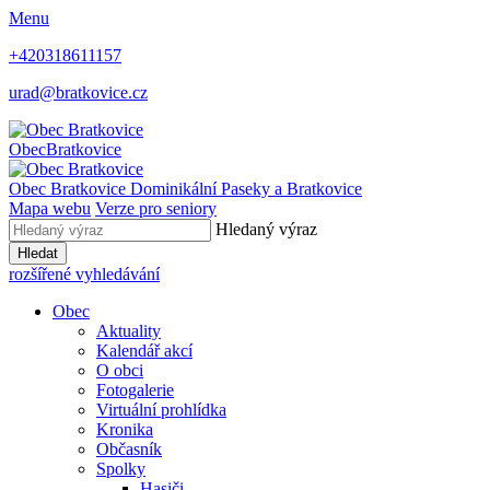
Menu
+420318611157
urad@bratkovice.cz
Obec
Bratkovice
Obec
Bratkovice
Dominikální Paseky a Bratkovice
Mapa webu
Verze pro seniory
Hledaný výraz
Hledat
rozšířené vyhledávání
Obec
Aktuality
Kalendář akcí
O obci
Fotogalerie
Virtuální prohlídka
Kronika
Občasník
Spolky
Hasiči