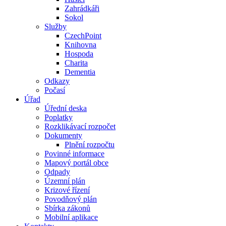
Zahrádkáři
Sokol
Služby
CzechPoint
Knihovna
Hospoda
Charita
Dementia
Odkazy
Počasí
Úřad
Úřední deska
Poplatky
Rozklikávací rozpočet
Dokumenty
Plnění rozpočtu
Povinné informace
Mapový portál obce
Odpady
Územní plán
Krizové řízení
Povodňový plán
Sbírka zákonů
Mobilní aplikace