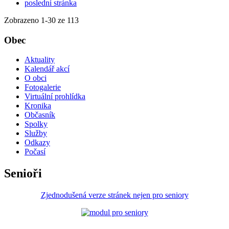
poslední stránka
Zobrazeno
1
-
30
ze 113
Obec
Aktuality
Kalendář akcí
O obci
Fotogalerie
Virtuální prohlídka
Kronika
Občasník
Spolky
Služby
Odkazy
Počasí
Senioři
Zjednodušená verze stránek nejen pro seniory