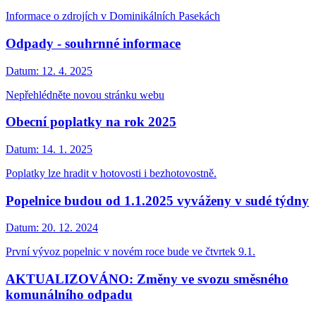
Informace o zdrojích v Dominikálních Pasekách
Odpady - souhrnné informace
Datum:
12. 4. 2025
Nepřehlédněte novou stránku webu
Obecní poplatky na rok 2025
Datum:
14. 1. 2025
Poplatky lze hradit v hotovosti i bezhotovostně.
Popelnice budou od 1.1.2025 vyváženy v sudé týdny
Datum:
20. 12. 2024
První vývoz popelnic v novém roce bude ve čtvrtek 9.1.
AKTUALIZOVÁNO: Změny ve svozu směsného
komunálního odpadu