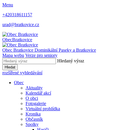
Menu
+420318611157
urad@bratkovice.cz
Obec
Bratkovice
Obec
Bratkovice
Dominikální Paseky a Bratkovice
Mapa webu
Verze pro seniory
Hledaný výraz
Hledat
rozšířené vyhledávání
Obec
Aktuality
Kalendář akcí
O obci
Fotogalerie
Virtuální prohlídka
Kronika
Občasník
Spolky
Hasiči