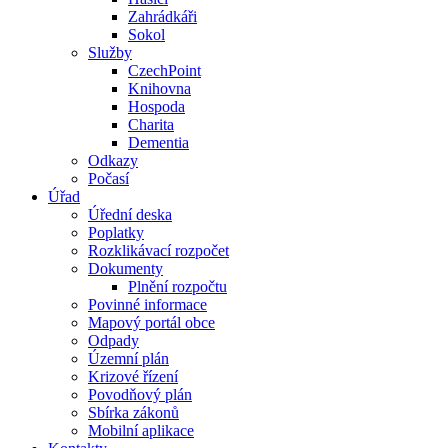
Zahrádkáři
Sokol
Služby
CzechPoint
Knihovna
Hospoda
Charita
Dementia
Odkazy
Počasí
Úřad
Úřední deska
Poplatky
Rozklikávací rozpočet
Dokumenty
Plnění rozpočtu
Povinné informace
Mapový portál obce
Odpady
Územní plán
Krizové řízení
Povodňový plán
Sbírka zákonů
Mobilní aplikace