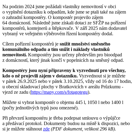
Na podzim 2024 jsme požádali vlastníky nemovitostí v obci
o vyplnění dotazníku k odpadům, kde jsme se ptali také na zájem
o zahradní kompostéry. O kompostér projevilo zájem
64 domácností. Následně jsme získali dotaci ze SFŽP na pořízení
kompostérů, kontejnerů a štěpkovače. V září 2025 nám dodavatel
vybraný ve veřejném výběrovém řízení kompostéry dodal.
Cílem pořízení kompostérů je
snížit množství směsného
komunálního odpadu a tím snížit i náklady vlastníků
nemovitostí.
Kompostéry jsou určeny především pro bioodpad
z domácností, který jinak končí v popelnicích na směsný odpad.
Kompostéry jsou nyní připraveny k vyzvednutí pro všechny,
kdo o ně projevili zájem v dotazníku.
Vyzvednout si je můžete
v pátek 26.9.2025 nebo v pátek 3.10.2025, vždy od 16 do 17 hodin,
u obecní skladovací plochy v Bratkovicích v areálu Průzkumu -
vjezd ze zadu (
https://mapy.com/s/fotagotegu
).
Můžete si vybrat kompostér o objemu 445 l, 1050 l nebo 1400 l
(počty jednotlivých typů jsou omezené).
Při převzetí kompostéru je třeba podepsat smlouvu o výpůjčce
a předávací protokol. Dokumenty budou na místě k dispozici, nebo
si je můžete stáhnout
zde
(PDF dokument, velikost 296 kB)
.