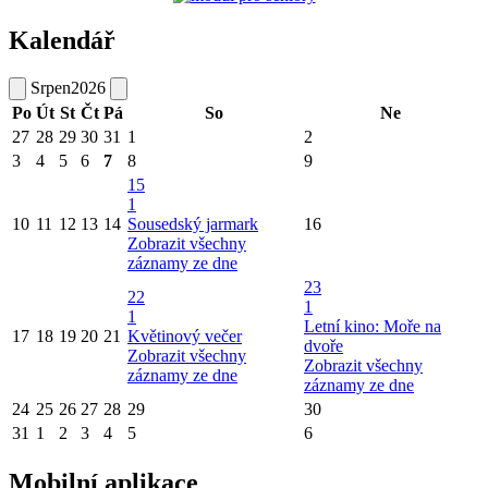
Kalendář
Srpen
2026
Po
Út
St
Čt
Pá
So
Ne
27
28
29
30
31
1
2
3
4
5
6
7
8
9
15
1
10
11
12
13
14
Sousedský jarmark
16
Zobrazit všechny
záznamy ze dne
23
22
1
1
Letní kino: Moře na
17
18
19
20
21
Květinový večer
dvoře
Zobrazit všechny
Zobrazit všechny
záznamy ze dne
záznamy ze dne
24
25
26
27
28
29
30
31
1
2
3
4
5
6
Mobilní aplikace