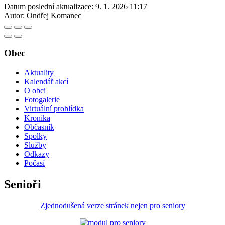
Datum poslední aktualizace:
9. 1. 2026 11:17
Autor:
Ondřej Komanec
Obec
Aktuality
Kalendář akcí
O obci
Fotogalerie
Virtuální prohlídka
Kronika
Občasník
Spolky
Služby
Odkazy
Počasí
Senioři
Zjednodušená verze stránek nejen pro seniory