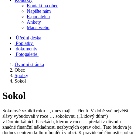
Kontakty
Kontakt na obec
Napište nám
E-podatelna
Ankety
Mapa webu
Úřední deska
Poplatky
dokumenty
Fotogalerie
Úvodní stránka
Obec
Spolky
Sokol
Sokol
Sokolové vznikli roku ..., dnes mají … členů. V době své největší
slávy vybudovali v roce … sokolovnu („Lidový dům“)
v Dominikálních Pasekách, kterou v roce … předali z důvodu
značné finanční nákladnosti nezbytných oprav obci. Tato budova je
dodnes centrem kulturního dění v obci. K pravidelné činnosti spolku