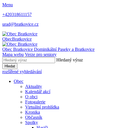
Menu
+420318611157
urad@bratkovice.cz
Obec
Bratkovice
Obec
Bratkovice
Dominikální Paseky a Bratkovice
Mapa webu
Verze pro seniory
Hledaný výraz
Hledat
rozšířené vyhledávání
Obec
Aktuality
Kalendář akcí
O obci
Fotogalerie
Virtuální prohlídka
Kronika
Občasník
Spolky
Hasiči