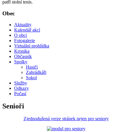
patří stolní tenis.
Obec
Aktuality
Kalendář akcí
O obci
Fotogalerie
Virtuální prohlídka
Kronika
Občasník
Spolky
Hasiči
Zahrádkáři
Sokol
Služby
Odkazy
Počasí
Senioři
Zjednodušená verze stránek nejen pro seniory