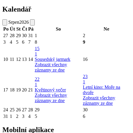
Kalendář
Srpen
2026
Po
Út
St
Čt
Pá
So
Ne
27
28
29
30
31
1
2
3
4
5
6
7
8
9
15
1
10
11
12
13
14
Sousedský jarmark
16
Zobrazit všechny
záznamy ze dne
23
22
1
1
Letní kino: Moře na
17
18
19
20
21
Květinový večer
dvoře
Zobrazit všechny
Zobrazit všechny
záznamy ze dne
záznamy ze dne
24
25
26
27
28
29
30
31
1
2
3
4
5
6
Mobilní aplikace