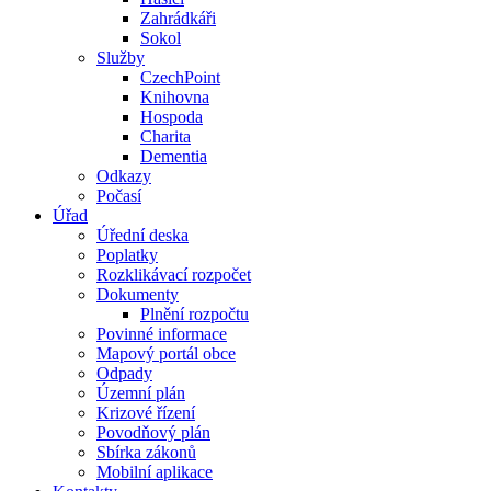
Zahrádkáři
Sokol
Služby
CzechPoint
Knihovna
Hospoda
Charita
Dementia
Odkazy
Počasí
Úřad
Úřední deska
Poplatky
Rozklikávací rozpočet
Dokumenty
Plnění rozpočtu
Povinné informace
Mapový portál obce
Odpady
Územní plán
Krizové řízení
Povodňový plán
Sbírka zákonů
Mobilní aplikace