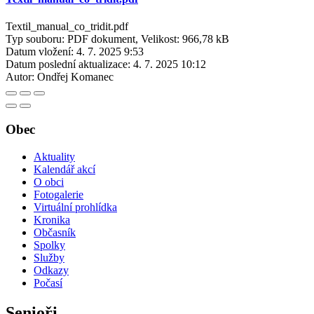
Textil_manual_co_tridit.pdf
Typ souboru: PDF dokument, Velikost: 966,78 kB
Datum vložení:
4. 7. 2025 9:53
Datum poslední aktualizace:
4. 7. 2025 10:12
Autor:
Ondřej Komanec
Obec
Aktuality
Kalendář akcí
O obci
Fotogalerie
Virtuální prohlídka
Kronika
Občasník
Spolky
Služby
Odkazy
Počasí
Senioři