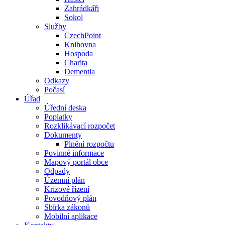
Zahrádkáři
Sokol
Služby
CzechPoint
Knihovna
Hospoda
Charita
Dementia
Odkazy
Počasí
Úřad
Úřední deska
Poplatky
Rozklikávací rozpočet
Dokumenty
Plnění rozpočtu
Povinné informace
Mapový portál obce
Odpady
Územní plán
Krizové řízení
Povodňový plán
Sbírka zákonů
Mobilní aplikace