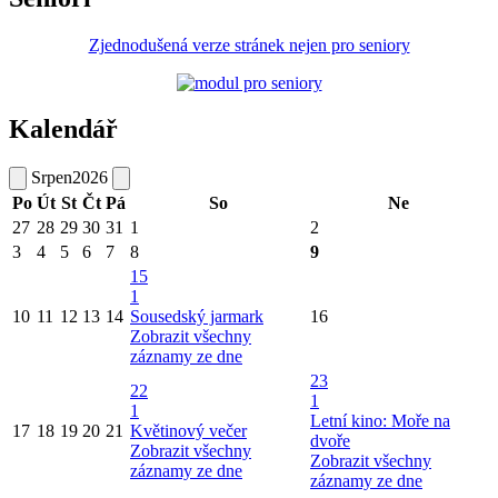
Zjednodušená verze stránek nejen pro seniory
Kalendář
Srpen
2026
Po
Út
St
Čt
Pá
So
Ne
27
28
29
30
31
1
2
3
4
5
6
7
8
9
15
1
10
11
12
13
14
Sousedský jarmark
16
Zobrazit všechny
záznamy ze dne
23
22
1
1
Letní kino: Moře na
17
18
19
20
21
Květinový večer
dvoře
Zobrazit všechny
Zobrazit všechny
záznamy ze dne
záznamy ze dne