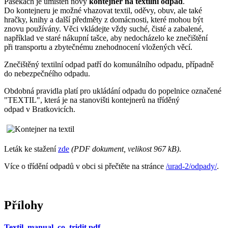
Pasekách je umístěn nový
kontejner na textilní odpad
.
Do kontejneru je možné vhazovat textil, oděvy, obuv, ale také
hračky, knihy a další předměty z domácnosti, které mohou být
znovu používány. Věci vkládejte vždy suché, čisté a zabalené,
například ve staré nákupní tašce, aby nedocházelo ke znečištění
při transportu a zbytečnému znehodnocení vložených věcí.
Znečištěný textilní odpad patří do komunálního odpadu, případně
do nebezpečnéího odpadu.
Obdobná pravidla platí pro ukládání odpadu do popelnice označené
"TEXTIL", která je na stanovišti kontejnerů na tříděný
odpad v Bratkovicích.
Leták ke stažení
zde
(PDF dokument, velikost 967 kB)
.
Více o třídění odpadů v obci si přečtěte na stránce
/urad-2/odpady/
.
Přílohy
Textil_manual_co_tridit.pdf