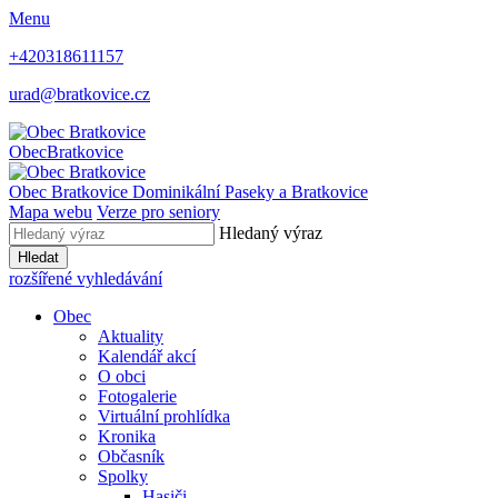
Menu
+420318611157
urad@bratkovice.cz
Obec
Bratkovice
Obec
Bratkovice
Dominikální Paseky a Bratkovice
Mapa webu
Verze pro seniory
Hledaný výraz
Hledat
rozšířené vyhledávání
Obec
Aktuality
Kalendář akcí
O obci
Fotogalerie
Virtuální prohlídka
Kronika
Občasník
Spolky
Hasiči