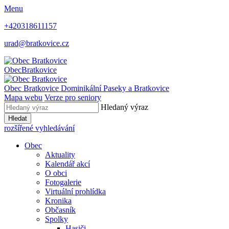
Menu
+420318611157
urad@bratkovice.cz
Obec
Bratkovice
Obec
Bratkovice
Dominikální Paseky a Bratkovice
Mapa webu
Verze pro seniory
Hledaný výraz
Hledat
rozšířené vyhledávání
Obec
Aktuality
Kalendář akcí
O obci
Fotogalerie
Virtuální prohlídka
Kronika
Občasník
Spolky
Hasiči