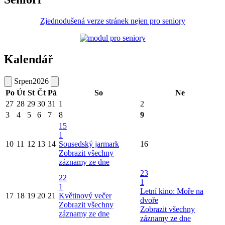
Zjednodušená verze stránek nejen pro seniory
Kalendář
Srpen
2026
Po
Út
St
Čt
Pá
So
Ne
27
28
29
30
31
1
2
3
4
5
6
7
8
9
15
1
10
11
12
13
14
Sousedský jarmark
16
Zobrazit všechny
záznamy ze dne
23
22
1
1
Letní kino: Moře na
17
18
19
20
21
Květinový večer
dvoře
Zobrazit všechny
Zobrazit všechny
záznamy ze dne
záznamy ze dne