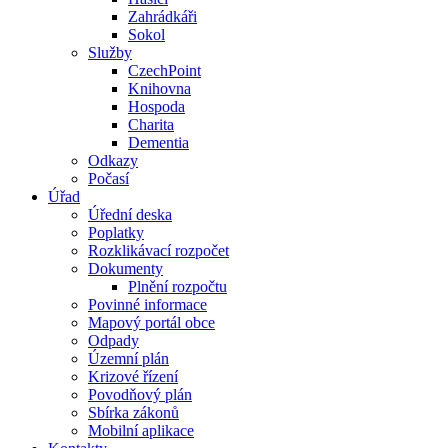
Zahrádkáři
Sokol
Služby
CzechPoint
Knihovna
Hospoda
Charita
Dementia
Odkazy
Počasí
Úřad
Úřední deska
Poplatky
Rozklikávací rozpočet
Dokumenty
Plnění rozpočtu
Povinné informace
Mapový portál obce
Odpady
Územní plán
Krizové řízení
Povodňový plán
Sbírka zákonů
Mobilní aplikace