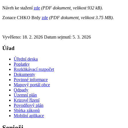
Návrh ke stažení
zde
(PDF dokument, velikost 932 kB)
.
Zonace CHKO Brdy
zde
(PDF dokument, velikost 3.75 MB)
.
Vyvěšeno: 18. 2. 2026
Datum sejmutí: 5. 3. 2026
Úřad
Úřední deska
Poplatky
Rozklikávací rozpočet
Dokumenty
Povinné informace
Mapový portál obce
Odpady
Územní plán
Krizové řízení
Povodňový plán
Sbírka zákonů
Mobilní aplikace
Senioři