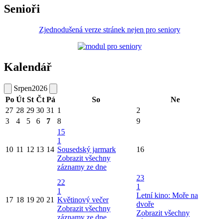
Senioři
Zjednodušená verze stránek nejen pro seniory
Kalendář
Srpen
2026
Po
Út
St
Čt
Pá
So
Ne
27
28
29
30
31
1
2
3
4
5
6
7
8
9
15
1
10
11
12
13
14
Sousedský jarmark
16
Zobrazit všechny
záznamy ze dne
23
22
1
1
Letní kino: Moře na
17
18
19
20
21
Květinový večer
dvoře
Zobrazit všechny
Zobrazit všechny
záznamy ze dne