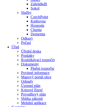
Zahrádkáři
Sokol
Služby
CzechPoint
Knihovna
Hospoda
Charita
Dementia
Odkazy
Počasí
Úřad
Úřední deska
Poplatky
Rozklikávací rozpočet
Dokumenty
Plnění rozpočtu
Povinné informace
Mapový portál obce
Odpady
Územní plán
Krizové řízení
Povodňový plán
Sbírka zákonů
Mobilní aplikace