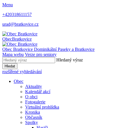
Menu
+420318611157
urad@bratkovice.cz
Obec
Bratkovice
Obec
Bratkovice
Dominikální Paseky a Bratkovice
Mapa webu
Verze pro seniory
Hledaný výraz
Hledat
rozšířené vyhledávání
Obec
Aktuality
Kalendář akcí
O obci
Fotogalerie
Virtuální prohlídka
Kronika
Občasník
Spolky
Hasiči