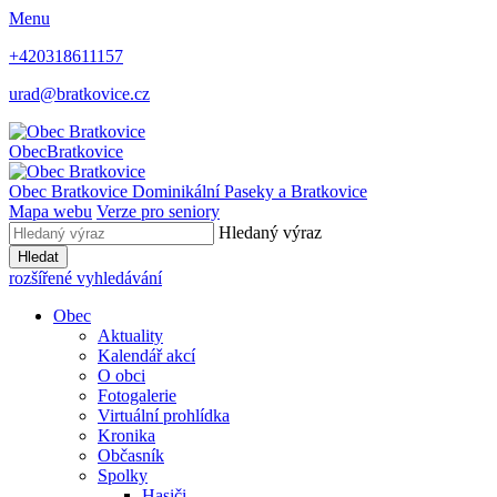
Menu
+420318611157
urad@bratkovice.cz
Obec
Bratkovice
Obec
Bratkovice
Dominikální Paseky a Bratkovice
Mapa webu
Verze pro seniory
Hledaný výraz
Hledat
rozšířené vyhledávání
Obec
Aktuality
Kalendář akcí
O obci
Fotogalerie
Virtuální prohlídka
Kronika
Občasník
Spolky
Hasiči