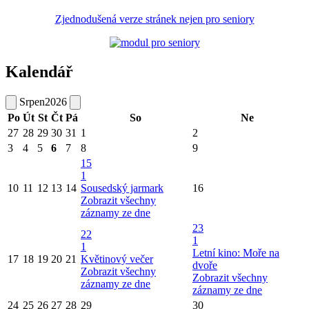
Zjednodušená verze stránek nejen pro seniory
Kalendář
Srpen
2026
Po
Út
St
Čt
Pá
So
Ne
27
28
29
30
31
1
2
3
4
5
6
7
8
9
15
1
10
11
12
13
14
Sousedský jarmark
16
Zobrazit všechny
záznamy ze dne
23
22
1
1
Letní kino: Moře na
17
18
19
20
21
Květinový večer
dvoře
Zobrazit všechny
Zobrazit všechny
záznamy ze dne
záznamy ze dne
24
25
26
27
28
29
30