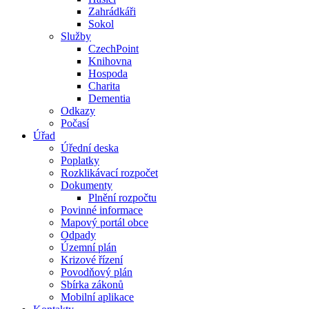
Zahrádkáři
Sokol
Služby
CzechPoint
Knihovna
Hospoda
Charita
Dementia
Odkazy
Počasí
Úřad
Úřední deska
Poplatky
Rozklikávací rozpočet
Dokumenty
Plnění rozpočtu
Povinné informace
Mapový portál obce
Odpady
Územní plán
Krizové řízení
Povodňový plán
Sbírka zákonů
Mobilní aplikace