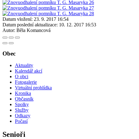
Datum vložení:
23. 9. 2017 16:54
Datum poslední aktualizace:
10. 12. 2017 16:53
Autor:
Běla Komancová
Obec
Aktuality
Kalendář akcí
O obci
Fotogalerie
Virtuální prohlídka
Kronika
Občasník
Spolky
Služby
Odkazy
Počasí
Senioři