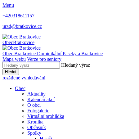
Menu
+420318611157
urad@bratkovice.cz
Obec
Bratkovice
Obec
Bratkovice
Dominikální Paseky a Bratkovice
Mapa webu
Verze pro seniory
Hledaný výraz
Hledat
rozšířené vyhledávání
Obec
Aktuality
Kalendář akcí
O obci
Fotogalerie
Virtuální prohlídka
Kronika
Občasník
Spolky
Hasiči