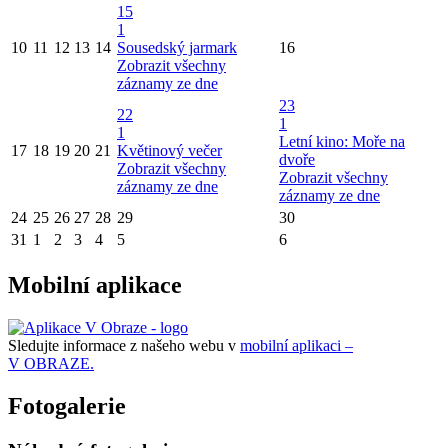
15
1
10
11
12
13
14
Sousedský jarmark
16
Zobrazit všechny
záznamy ze dne
23
22
1
1
Letní kino: Moře na
17
18
19
20
21
Květinový večer
dvoře
Zobrazit všechny
Zobrazit všechny
záznamy ze dne
záznamy ze dne
24
25
26
27
28
29
30
31
1
2
3
4
5
6
Mobilní aplikace
Sledujte informace z našeho webu v
mobilní aplikaci –
V OBRAZE.
Fotogalerie