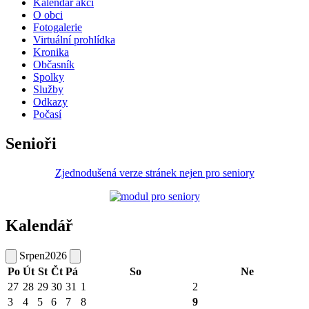
Kalendář akcí
O obci
Fotogalerie
Virtuální prohlídka
Kronika
Občasník
Spolky
Služby
Odkazy
Počasí
Senioři
Zjednodušená verze stránek nejen pro seniory
Kalendář
Srpen
2026
Po
Út
St
Čt
Pá
So
Ne
27
28
29
30
31
1
2
3
4
5
6
7
8
9