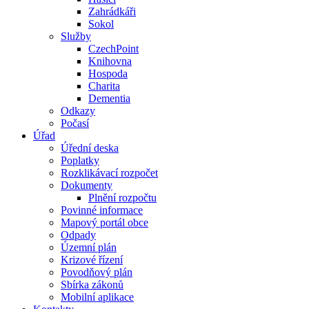
Zahrádkáři
Sokol
Služby
CzechPoint
Knihovna
Hospoda
Charita
Dementia
Odkazy
Počasí
Úřad
Úřední deska
Poplatky
Rozklikávací rozpočet
Dokumenty
Plnění rozpočtu
Povinné informace
Mapový portál obce
Odpady
Územní plán
Krizové řízení
Povodňový plán
Sbírka zákonů
Mobilní aplikace