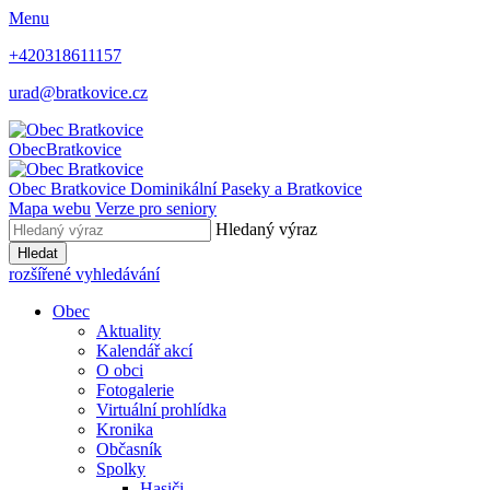
Menu
+420318611157
urad@bratkovice.cz
Obec
Bratkovice
Obec
Bratkovice
Dominikální Paseky a Bratkovice
Mapa webu
Verze pro seniory
Hledaný výraz
Hledat
rozšířené vyhledávání
Obec
Aktuality
Kalendář akcí
O obci
Fotogalerie
Virtuální prohlídka
Kronika
Občasník
Spolky
Hasiči