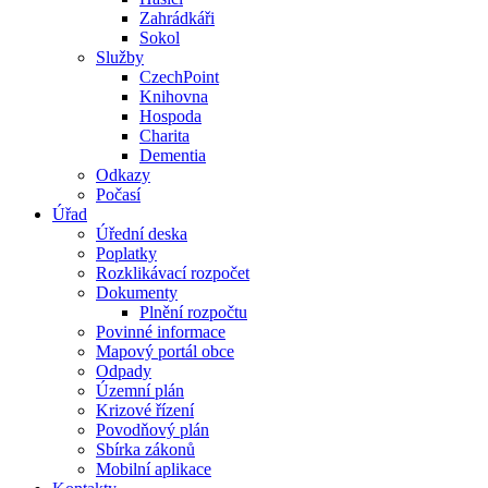
Zahrádkáři
Sokol
Služby
CzechPoint
Knihovna
Hospoda
Charita
Dementia
Odkazy
Počasí
Úřad
Úřední deska
Poplatky
Rozklikávací rozpočet
Dokumenty
Plnění rozpočtu
Povinné informace
Mapový portál obce
Odpady
Územní plán
Krizové řízení
Povodňový plán
Sbírka zákonů
Mobilní aplikace