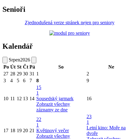
Senioři
Zjednodušená verze stránek nejen pro seniory
Kalendář
Srpen
2026
Po
Út
St
Čt
Pá
So
Ne
27
28
29
30
31
1
2
3
4
5
6
7
8
9
15
1
10
11
12
13
14
Sousedský jarmark
16
Zobrazit všechny
záznamy ze dne
23
22
1
1
Letní kino: Moře na
17
18
19
20
21
Květinový večer
dvoře
Zobrazit všechny
Zobrazit všechny