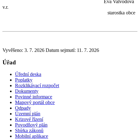
Eva Valvodová
v.r.
starostka obce
Vyvěšeno: 3. 7. 2026
Datum sejmutí: 11. 7. 2026
Úřad
Úřední deska
Poplatky
Rozklikávací rozpočet
Dokumenty
Povinné informace
Mapový portál obce
Odpady
Územní plán
Krizové řízení
Povodňový plán
Sbírka zákonů
Mobilní aplikace