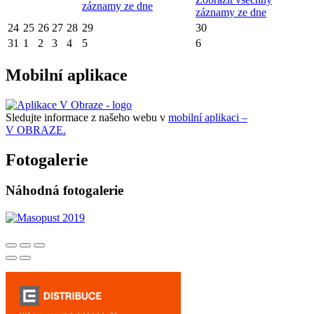
záznamy ze dne
záznamy ze dne
24
25
26
27
28
29
30
31
1
2
3
4
5
6
Mobilní aplikace
Sledujte informace z našeho webu v
mobilní aplikaci –
V OBRAZE.
Fotogalerie
Náhodná fotogalerie